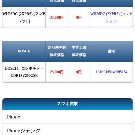
買取価格
買取価格
WH36DC (2XPRS) [フレア
WH36DC (2XPRS) [フレア
35,000円
0円
レッド]
レッド]
新品未開封
中古上限
BOSCH
備考
買取価格
買取価格
BOSCH コンボキット
25,000円
0円
JAN:3165140985154
GDR18V200GSB
スマホ買取
iPhone
iPhoneジャンク